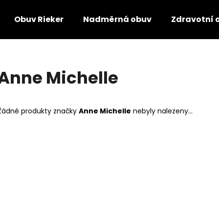
Obuv Rieker
Nadměrná obuv
Zdravotní 
Co potřebujete najít?
Anne Michelle
HLEDAT
Žádné produkty značky
Anne Michelle
nebyly nalezeny...
Doporučujeme