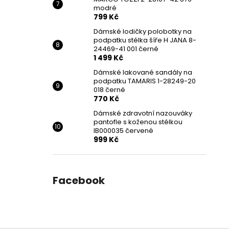
modré
799 Kč
Dámské lodičky polobotky na
podpatku stélka šíře H JANA 8-
24469-41 001 černé
1 499 Kč
Dámské lakované sandály na
podpatku TAMARIS 1-28249-20
018 černé
770 Kč
Dámské zdravotní nazouváky
pantofle s koženou stélkou
IB000035 červené
999 Kč
Facebook