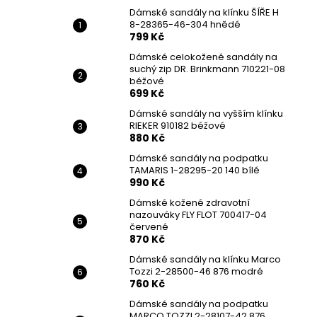
DÁMSKÉ SANDÁLY NA KLÍNKU ŠÍŘE H 8-
l
Dámské sandály na klínku ŠÍŘE H
28365-46-304 HNĚDÉ
8-28365-46-304 hnědé
799 Kč
799 Kč
Původně:
1 699 Kč
Dámské celokožené sandály na
suchý zip DR. Brinkmann 710221-08
béžové
699 Kč
Dámské sandály na vyšším klínku
RIEKER 910182 béžové
880 Kč
Dámské sandály na podpatku
TAMARIS 1-28295-20 140 bílé
990 Kč
Dámské kožené zdravotní
nazouváky FLY FLOT 700417-04
červené
870 Kč
Dámské sandály na klínku Marco
Tozzi 2-28500-46 876 modré
760 Kč
Dámské sandály na podpatku
MARCO TOZZI 2-28107-42 876