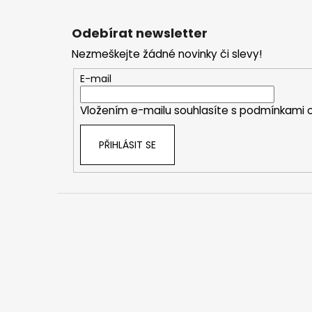
Z
á
Odebírat newsletter
p
Nezmeškejte žádné novinky či slevy!
a
t
E-mail
í
Vložením e-mailu souhlasíte s
podmínkami o
PŘIHLÁSIT SE