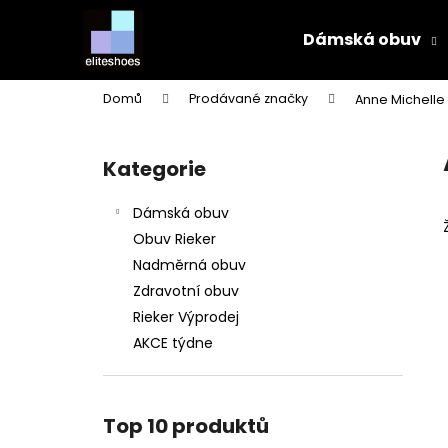
K
Přejít
na
o
Dámská obuv
obsah
Zpět
Zpět
š
do
do
í
Domů
Prodávané značky
Anne Michelle
k
obchodu
obchodu
P
o
Kategorie
Přeskočit
s
kategorie
t
Dámská obuv
r
Obuv Rieker
a
Nadměrná obuv
n
Zdravotní obuv
n
Rieker Výprodej
í
AKCE týdne
p
a
n
Top 10 produktů
e