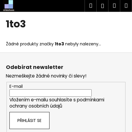
K
Přejít
Hledat
Náku
M
Přihlášen
na
o
obsah
Zpět
Zpět
košík
š
1to3
í
C
k
o
Žádné produkty značky
1to3
nebyly nalezeny...
p
o
Z
t
á
Odebírat newsletter
ř
p
Nezmeškejte žádné novinky či slevy!
e
a
b
t
E-mail
u
í
j
Vložením e-mailu souhlasíte s
podmínkami
ochrany osobních údajů
e
t
PŘIHLÁSIT SE
e
n