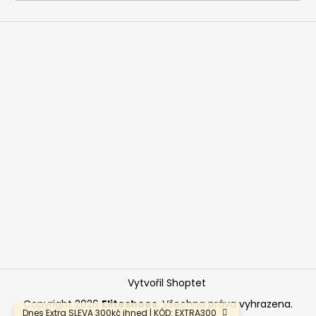
a
j
í
t
?
HLEDAT
D
o
p
o
Vytvořil Shoptet
r
u
Copyright 2026
Eliteshoes
. Všechna práva vyhrazena.
Dnes Extra SLEVA 300kč ihned | KÓD: EXTRA300