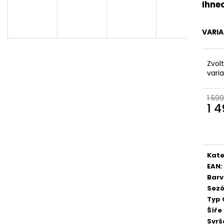
DÁMSKÉ CELOKOŽENÉ SANDÁLY NA
DÁMSKÉ ZDRAV
Ihne
SUCHÝ ZIP COMFORTABEL 910283-55
PANTOFLE S KO
MODRÉ
IB000035 HNĚD
VARI
899 Kč
999 Kč
Původně:
1 999 Kč
Zvol
vari
1 599
1 
Měr
cena
Kate
EAN
:
Bar
Sez
Typ 
Šíře
Svrš