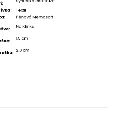
Syntetika eko-kůže
i
:
ívka
:
Textil
ka
:
Pěnová Memosoft
Na Klínku
ešve
:
1.5 cm
ešve
:
2.0 cm
patku
: