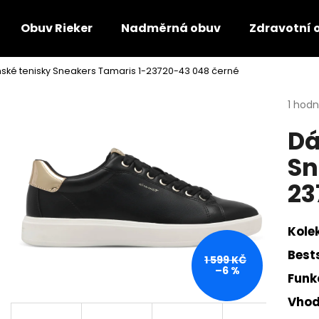
Obuv Rieker
Nadměrná obuv
Zdravotní 
ké tenisky Sneakers Tamaris 1-23720-43 048 černé
Co potřebujete najít?
Průmě
1 hod
hodno
Dá
produ
HLEDAT
je
Sn
5,0
z
23
5
Doporučujeme
hvězdi
Kole
Best
1 599 KČ
–6 %
Funk
Vhod