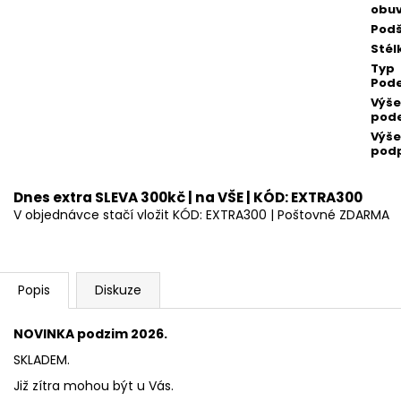
obuv
Podš
Stél
Typ
Pod
Výše
pod
Výše
pod
Dnes extra SLEVA 300kč | na VŠE | KÓD: EXTRA300
V objednávce stačí vložit KÓD: EXTRA300 | Poštovné ZDARMA
Popis
Diskuze
NOVINKA podzim 2026.
SKLADEM.
Již zítra mohou být u Vás.