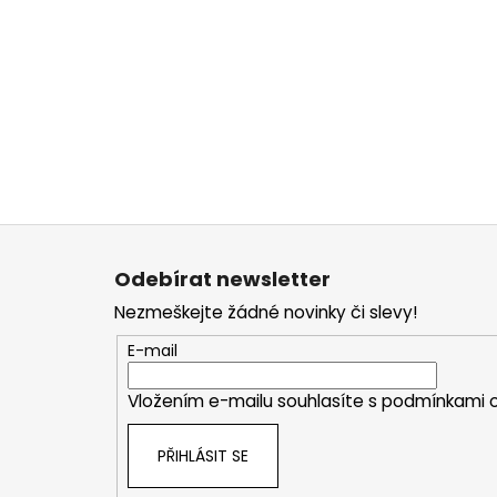
Z
á
Odebírat newsletter
p
Nezmeškejte žádné novinky či slevy!
a
t
E-mail
í
Vložením e-mailu souhlasíte s
podmínkami o
PŘIHLÁSIT SE