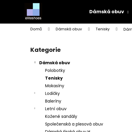
K
Přejít
na
o
Dámská obuv
obsah
Zpět
Zpět
š
do
do
í
Domů
Dámská obuv
Tenisky
Dáms
k
obchodu
obchodu
P
o
Kategorie
Přeskočit
s
kategorie
t
Dámská obuv
r
Polobotky
a
Tenisky
n
Mokasíny
n
Lodičky
í
Baleríny
p
Letní obuv
a
Kožené sandály
n
Společenská a plesová obuv
e
Dámská široká obuv H