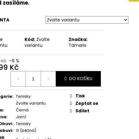
OTNÍ NAZOUVÁKY
d zasíláme.
ŽENOU STÉLKOU
É
ANTA
te
Kód:
Zvolte
Značka:
antu
variantu
Tamaris
 Kč
–6 %
499 Kč
ná
DO KOŠÍKU
:
Tisk
gorie
:
Tenisky
Zvolte variantu
Zeptat se
va
:
Černá
Sdílet
óna
:
Jarní
Obuvi
:
Tenisky
 obuvi
:
G (běžná)
ek