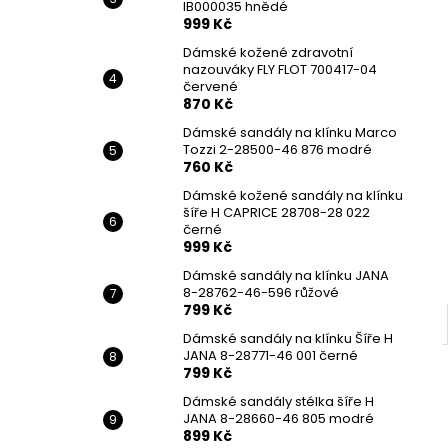
IB000035 hnědé
999 Kč
Dámské kožené zdravotní
nazouváky FLY FLOT 700417-04
červené
870 Kč
Dámské sandály na klínku Marco
Tozzi 2-28500-46 876 modré
760 Kč
Dámské kožené sandály na klínku
šíře H CAPRICE 28708-28 022
černé
999 Kč
Dámské sandály na klínku JANA
8-28762-46-596 růžové
799 Kč
Dámské sandály na klínku Šíře H
JANA 8-28771-46 001 černé
799 Kč
Dámské sandály stélka šíře H
JANA 8-28660-46 805 modré
899 Kč