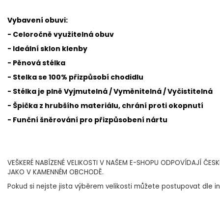
Vybavení obuvi:
- Celoročně využitelná obuv
- Ideální sklon klenby
- Pěnová stélka
- Stelka se 100% přizpůsobí chodidlu
- Stélka je plně Vyjmutelná / Vyměnitelná / Vyčistitelná
- Špička z hrubšího materiálu, chrání proti okopnutí
- Funční šněrování pro přizpůsobení nártu
VEŠKERÉ NABÍZENÉ VELIKOSTI V NAŠEM E-SHOPU ODPOVÍDAJÍ ČES
JAKO V KAMENNÉM OBCHODĚ.
Pokud si nejste jista výběrem velikosti můžete postupovat dle in