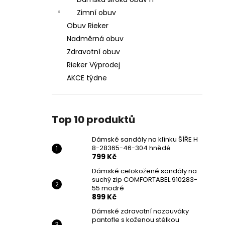
DÁMSKÉ SANDÁLY NA KLÍNKU ŠÍŘE H 8-
l
28365-46-304 HNĚDÉ
Zimní obuv
799 Kč
Obuv Rieker
Původně:
1 699 Kč
Nadměrná obuv
Zdravotní obuv
Rieker Výprodej
AKCE týdne
Top 10 produktů
Dámské sandály na klínku ŠÍŘE H
8-28365-46-304 hnědé
799 Kč
Dámské celokožené sandály na
suchý zip COMFORTABEL 910283-
55 modré
899 Kč
Dámské zdravotní nazouváky
pantofle s koženou stélkou