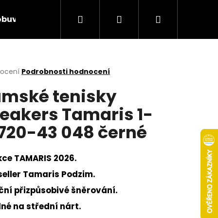
Hledat
Přihlášení
Nákupní
obuv
Rieker Výprodej
AKCE týdne
Obcho
košík
rné
nocení
Podrobnosti hodnocení
cení
mské tenisky
ktu
eakers Tamaris 1-
720-43 048 černé
ček.
kce TAMARIS 2026.
seller Tamaris Podzim.
ční přizpůsobivé šněrování.
Následující
né na střední nárt.