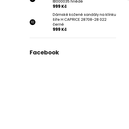
IB000035 hnědé
999 Kč
Dámské kožené sandály na klínku
šíře H CAPRICE 28708-28 022
černé
999 Kč
Facebook