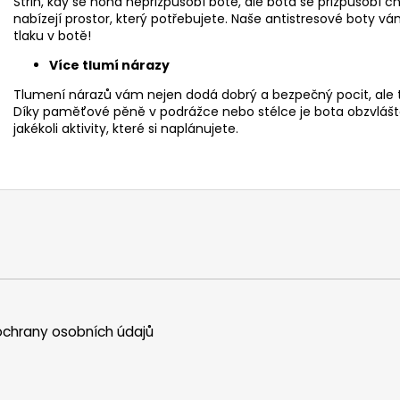
Střih, kdy se noha nepřizpůsobí botě, ale bota se přizpůsobí
nabízejí prostor, který potřebujete. Naše antistresové boty v
tlaku v botě!
Více tlumí nárazy
Tlumení nárazů vám nejen dodá dobrý a bezpečný pocit, ale t
Díky paměťové pěně v podrážce nebo stélce je bota obzvlášt
jakékoli aktivity, které si naplánujete.
chrany osobních údajů