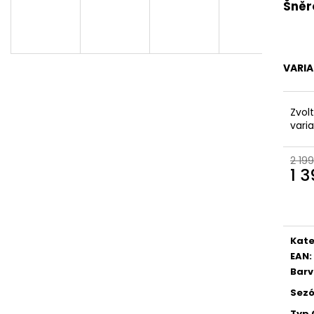
DÁMSKÉ SANDÁLY NA PODPATKU
DÁMSKÉ KOŽENÉ
Šněr
TAMARIS 1-28295-20 140 BÍLÉ
NAZOUVÁKY FLY 
ČERVENÉ
990 Kč
Původně:
1 299 Kč
870 Kč
Původně:
1 799
VARI
Zvol
vari
2 199
1 
Měr
cena
Kate
EAN
:
Bar
Sez
Typ 