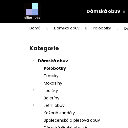
K
Přejít
na
o
Dámská obuv
obsah
Zpět
Zpět
š
do
do
í
Domů
Dámská obuv
Polobotky
D
k
obchodu
obchodu
P
o
Kategorie
Přeskočit
s
kategorie
t
Dámská obuv
r
Polobotky
a
Tenisky
n
Mokasíny
n
Lodičky
í
Baleríny
p
Letní obuv
a
Kožené sandály
n
Společenská a plesová obuv
e
Dámská široká obuv H