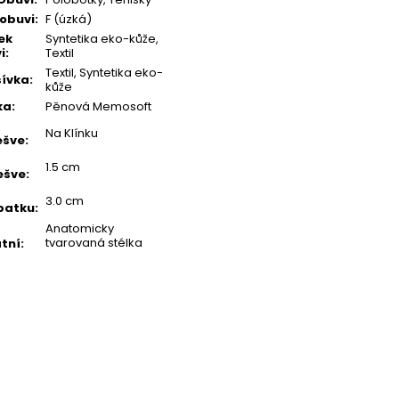
 obuvi
:
F (úzká)
ek
Syntetika eko-kůže,
i
:
Textil
Textil, Syntetika eko-
ívka
:
kůže
ka
:
Pěnová Memosoft
Na Klínku
ešve
:
1.5 cm
ešve
:
3.0 cm
patku
:
Anatomicky
tvarovaná stélka
tní
: