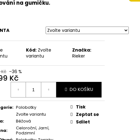
 ZDRAVOTNÍ
ování na gumičku.
FLOT 700417-04
 Kč
ANTA
te
Kód:
Zvolte
Značka:
antu
variantu
Rieker
 Kč
–36 %
399 Kč
ná
DO KOŠÍKU
:
Tisk
gorie
:
Polobotky
Zvolte variantu
Zeptat se
va
:
Béžová
Sdílet
Celoroční, Jarní,
óna
:
Podzimní
Obuvi
:
Polobotky, Tenisky