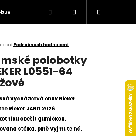
Hledat
Přihlášení
Nákupní
obuv
Rieker Výprodej
AKCE týdne
Obcho
košík
rné
nocení
Podrobnosti hodnocení
cení
mské polobotky
ktu
EKER L0551-64
žové
ček.
ká vycházková obuv Rieker.
kce Rieker JARO 2026.
kotníku obešit gumičkou.
Následující
ovaná stélka, plně vyjmutelná.