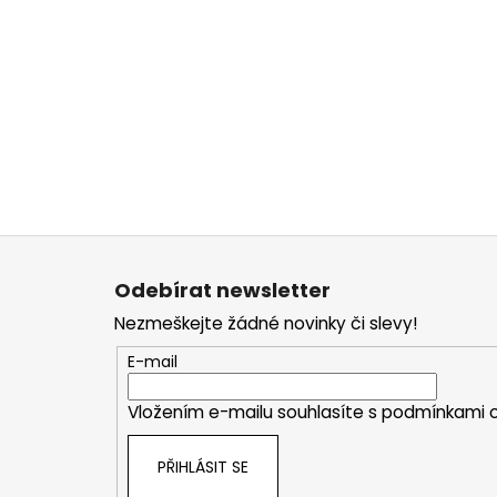
Z
á
Odebírat newsletter
p
Nezmeškejte žádné novinky či slevy!
a
t
E-mail
í
Vložením e-mailu souhlasíte s
podmínkami o
PŘIHLÁSIT SE