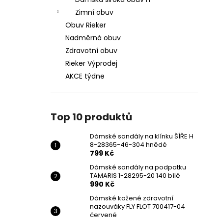
DÁMSKÉ SANDÁLY NA KLÍNKU ŠÍŘE H 8-
l
28365-46-304 HNĚDÉ
Zimní obuv
799 Kč
Obuv Rieker
Původně:
1 699 Kč
Nadměrná obuv
Zdravotní obuv
Rieker Výprodej
AKCE týdne
Top 10 produktů
Dámské sandály na klínku ŠÍŘE H
8-28365-46-304 hnědé
799 Kč
Dámské sandály na podpatku
TAMARIS 1-28295-20 140 bílé
990 Kč
Dámské kožené zdravotní
nazouváky FLY FLOT 700417-04
červené