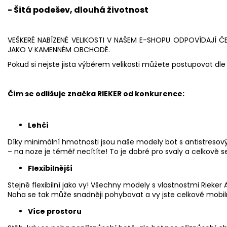
- Šitá podešev, dlouhá životnost
VEŠKERÉ NABÍZENÉ VELIKOSTI V NAŠEM E-SHOPU ODPOVÍDAJÍ Č
JAKO V KAMENNÉM OBCHODĚ.
Pokud si nejste jista výběrem velikosti můžete postupovat dle 
Čím se odlišuje značka RIEKER od konkurence:
Lehčí
Díky minimální hmotnosti jsou naše modely bot s antistresov
– na noze je téměř necítíte! To je dobré pro svaly a celkově se 
Flexibilnější
Stejně flexibilní jako vy! Všechny modely s vlastnostmi Rieker A
Noha se tak může snadněji pohybovat a vy jste celkově mobiln
Více prostoru