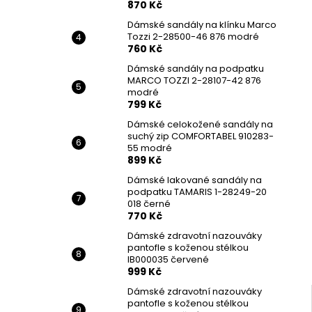
870 Kč
Dámské sandály na klínku Marco
Tozzi 2-28500-46 876 modré
760 Kč
Dámské sandály na podpatku
MARCO TOZZI 2-28107-42 876
modré
799 Kč
Dámské celokožené sandály na
suchý zip COMFORTABEL 910283-
55 modré
899 Kč
Dámské lakované sandály na
podpatku TAMARIS 1-28249-20
018 černé
770 Kč
Dámské zdravotní nazouváky
pantofle s koženou stélkou
IB000035 červené
999 Kč
Dámské zdravotní nazouváky
pantofle s koženou stélkou