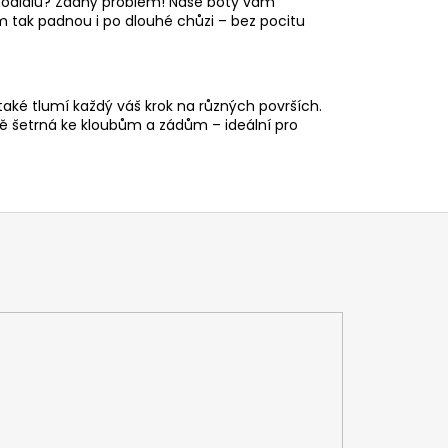
 chodidlu? Žádný problém! Naše boty vám
ám tak padnou i po dlouhé chůzi – bez pocitu
aké tlumí každý váš krok na různých površích.
ě šetrná ke kloubům a zádům – ideální pro