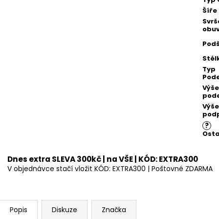
Šíře
Svrš
obuv
Podš
Stél
Typ
Pod
Výše
pod
Výše
pod
?
Osta
Dnes extra SLEVA 300kč | na VŠE | KÓD: EXTRA300
V objednávce stačí vložit KÓD: EXTRA300 | Poštovné ZDARMA
Popis
Diskuze
Značka