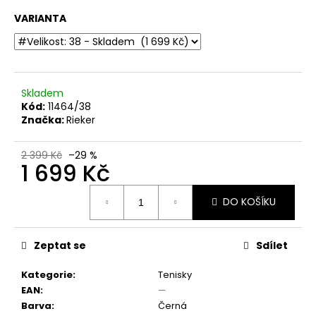
č
u
VARIANTA
j
e
m
e
Skladem
Kód:
11464/38
Značka:
Rieker
DÁMSKÉ
SANDÁLY
NA
2 399 Kč
–29 %
PODPATKU
1 699 Kč
TAMARIS
1-
Měrná
28295-
DO KOŠÍKU
cena:
20
140
BÍLÉ
Zeptat se
Sdílet
990
Kč
Původně:
Kategorie
:
Tenisky
1
EAN
:
—
299
Barva
:
Černá
Kč