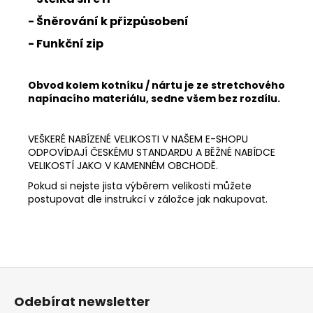
- Šněrování k přizpůsobení
- Funkční zip
Obvod kolem kotníku / nártu je ze stretchového
napínacího materiálu, sedne všem bez rozdílu.
VEŠKERÉ NABÍZENÉ VELIKOSTI V NAŠEM E-SHOPU
ODPOVÍDAJÍ ČESKÉMU STANDARDU A BĚŽNÉ NABÍDCE
VELIKOSTÍ JAKO V KAMENNÉM OBCHODĚ.
Pokud si nejste jista výběrem velikosti můžete
postupovat dle instrukcí v záložce jak nakupovat.
Z
á
Odebírat newsletter
p