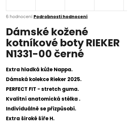
a
j
Průměrné
6 hodnocení
Podrobnosti hodnocení
í
hodnocení
Dámské kožené
produktu
t
je
?
kotníkové boty RIEKER
3,5
z
N1331-00 černé
5
hvězdiček.
Extra hladká kůže Nappa.
HLEDAT
Dámská kolekce Rieker 2025.
PERFECT FIT - stretch guma.
D
Kvalitní anatomická stélka .
o
p
Individuálně se přizpůsobí.
o
Extra široké šíře H.
r
u