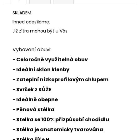
SKLADEM.
Ihned odesíláme.
Již zítra mohou být u Vás.
Vybavení obuvi:
- Celoročně využitelná obuv
- Ideální sklon klenby
- Zateplní nízkoprofilovým chlupem
- Svršek z KŮŽE
- Ideálně obepne
- Pěnová stélka
- Stelka se 100% přizpůsobí chodidlu
- Stélka je anatomicky tvarována
- Stélka šíře H