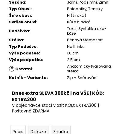
Sezóna
:
Jarní, Podzimní, Zimní
Typ Obuvi
:
Polobotky, Tenisky
Šíře obuvi
:
H (široká)
Svršek obuvi
:
Kůže hladká
Textil, Syntetika eko-
Podšívka
:
kůže
Stélka
:
Pěnová Memosoft
Typ Podešve
:
Na Klínku
Výše podešve
:
1.0 cm
Výše podpatku
:
2.5 cm
Anatomicky tvarovaná
?
Ostatní
:
stélka
Kotník - Varianta
:
Zip + Šněrování
Dnes extra SLEVA 300kč | na VŠE | KÓD:
EXTRA300
V objednávce stačí vložit KÓD: EXTRA300 |
Poštovné ZDARMA
Popis
Diskuze
Značka