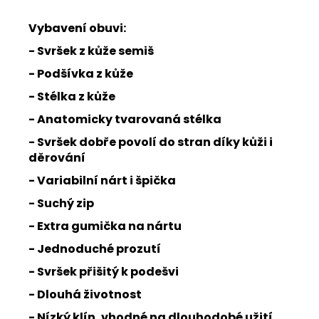
Vybavení obuvi:
- Svršek z kůže semiš
- Podšívka z kůže
- Stélka z kůže
- Anatomicky tvarovaná stélka
- Svršek dobře povolí do stran díky kůži i
děrování
- Variabilní nárt i špička
- Suchý zip
- Extra gumička na nártu
- Jednoduché prozutí
- Svršek přišitý k podešvi
- Dlouhá životnost
- Nízký klín, vhodné na dlouhodobé užití