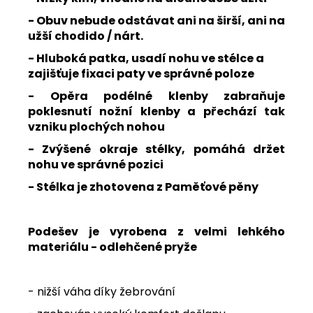
- Obuv nebude odstávat ani na širší, ani na
užší chodido / nárt.
- Hluboká patka, usadí nohu ve stélce a
zajišťuje fixaci paty ve správné poloze
- Opěra podélné klenby zabraňuje
poklesnutí nožní klenby a přechází tak
vzniku plochých nohou
- Zvýšené okraje stélky, pomáhá držet
nohu ve správné pozici
- Stélka je zhotovena z Paměťové pěny
Podešev je vyrobena z velmi lehkého
materiálu - odlehčené pryže
- nižší váha díky žebrování