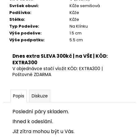
Kč
Svršek obuvi
:
Kůže semišová
Podšívka
:
Kůže
Stélka
:
Kůže
Typ Podešve
:
Na Klínku
Výše podešve
:
1.5 cm
Výše podpatku
:
5.5 cm
Dnes extra SLEVA 300kč | na VŠE | KÓD:
EXTRA300
V objednávce stačí vložit KÓD: EXTRA300 |
Poštovné ZDARMA
Popis
Diskuze
Poslední páry skladem.
Ihned k odeslání.
Již zítra mohou být u Vás.