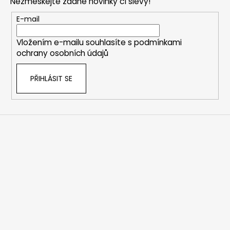
Nezmeškejte žádné novinky či slevy!
a
t
E-mail
í
Vložením e-mailu souhlasíte s
podmínkami
ochrany osobních údajů
PŘIHLÁSIT SE