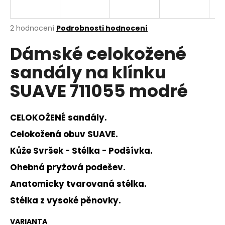
a
j
Průměrné
2 hodnocení
Podrobnosti hodnocení
í
hodnocení
Dámské celokožené
produktu
t
je
?
sandály na klínku
5,0
z
SUAVE 711055 modré
5
hvězdiček.
CELOKOŽENÉ sandály.
HLEDAT
Celokožená obuv SUAVE.
Kůže Svršek - Stélka - Podšívka.
D
Ohebná pryžová podešev.
o
p
Anatomicky tvarovaná stélka.
o
Stélka z vysoké pěnovky.
r
u
VARIANTA