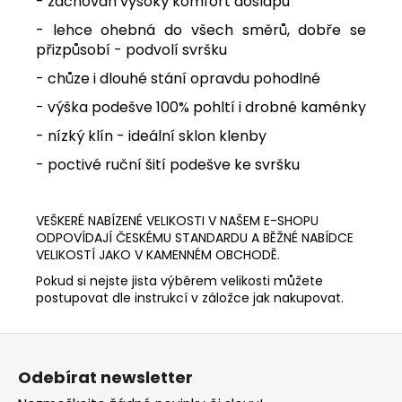
- zachován vysoký komfort došlapu
- lehce ohebná do všech směrů, dobře se
přizpůsobí - podvolí svršku
- chůze i dlouhé stání opravdu pohodlné
- výška podešve 100% pohltí i drobné kaménky
- nízký klín - ideální sklon klenby
- poctivé ruční šití podešve ke svršku
VEŠKERÉ NABÍZENÉ VELIKOSTI V NAŠEM E-SHOPU
ODPOVÍDAJÍ ČESKÉMU STANDARDU A BĚŽNÉ NABÍDCE
VELIKOSTÍ JAKO V KAMENNÉM OBCHODĚ.
Pokud si nejste jista výběrem velikosti můžete
postupovat dle instrukcí v záložce jak nakupovat.
Z
á
Odebírat newsletter
p