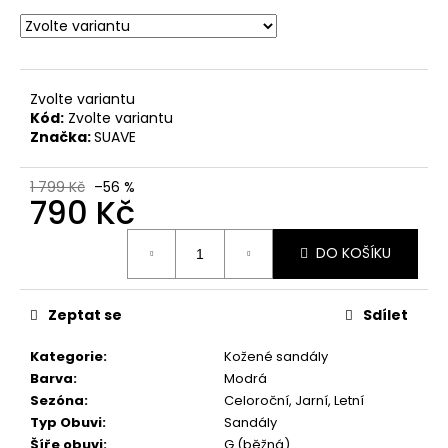
č
u
j
e
m
Zvolte variantu
e
Kód:
Zvolte variantu
Značka:
SUAVE
DÁMSKÉ
1 799 Kč
–56 %
LAKOVANÉ
790 Kč
SANDÁLY
NA
Měrná
PODPATKU
DO KOŠÍKU
TAMARIS
cena:
1-
28249-
20
Zeptat se
Sdílet
018
ČERNÉ
Kategorie
:
Kožené sandály
770
Barva
:
Modrá
Kč
Sezóna
:
Celoroční, Jarní, Letní
Původně:
1
Typ Obuvi
:
Sandály
399
Šíře obuvi
:
G (běžná)