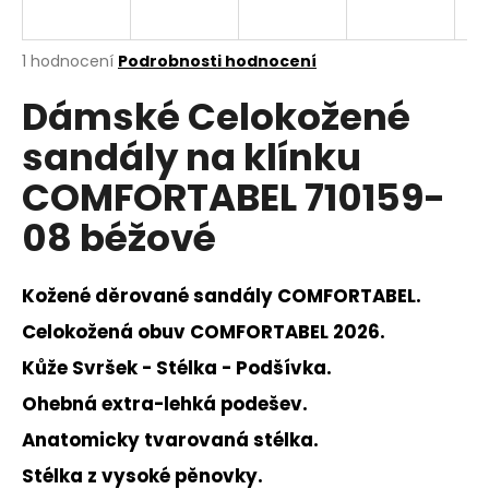
a
j
Průměrné
1 hodnocení
Podrobnosti hodnocení
í
hodnocení
Dámské Celokožené
produktu
t
je
?
sandály na klínku
5,0
z
COMFORTABEL 710159-
5
hvězdiček.
08 béžové
HLEDAT
Kožené děrované sandály COMFORTABEL.
Celokožená obuv COMFORTABEL 2026.
D
Kůže Svršek - Stélka - Podšívka.
o
p
Ohebná extra-lehká podešev.
o
Anatomicky tvarovaná stélka.
r
u
Stélka z vysoké pěnovky.