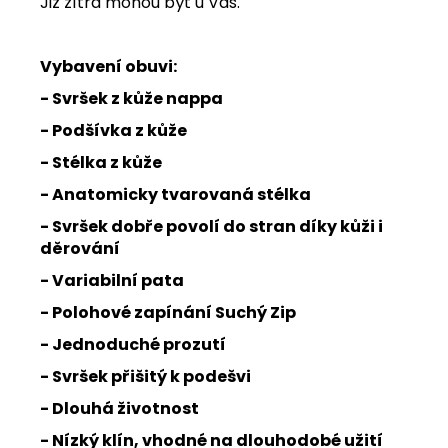
Již zítra mohou být u Vás.
Vybavení obuvi:
- Svršek z kůže nappa
- Podšívka z kůže
- Stélka z kůže
- Anatomicky tvarovaná stélka
- Svršek dobře povolí do stran díky kůži i
děrování
- Variabilní pata
- Polohové zapínání Suchý Zip
- Jednoduché prozutí
- Svršek přišitý k podešvi
- Dlouhá životnost
- Nízký klín, vhodné na dlouhodobé užití