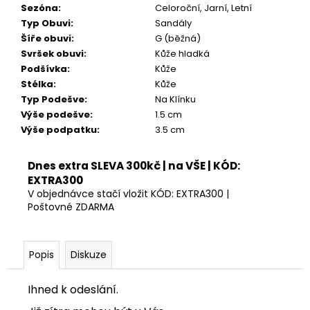
Sezóna
:
Celoroční, Jarní, Letní
Typ Obuvi
:
Sandály
Šíře obuvi
:
G (běžná)
Svršek obuvi
:
Kůže hladká
Podšívka
:
Kůže
Stélka
:
Kůže
Typ Podešve
:
Na Klínku
Výše podešve
:
1.5 cm
Výše podpatku
:
3.5 cm
Dnes extra SLEVA 300kč | na VŠE | KÓD:
EXTRA300
V objednávce stačí vložit KÓD: EXTRA300 |
Poštovné ZDARMA
Popis
Diskuze
Ihned k odeslání.