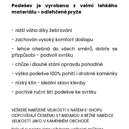
Podešev je vyrobena z velmi lehkého
materiálu - odlehčené pryže
- nižší váha díky žebrování
- zachován vysoký komfort došlapu
- lehce ohebná do všech směrů, dobře se
přizpůsobí - podvolí svršku
- chůze i dlouhé stání opravdu pohodlné
- výška podešve 100% pohltí i drobné kaménky
- nízký klín - ideální sklon klenby
- poctivé ruční šití podešve ke svršku
VEŠKERÉ NABÍZENÉ VELIKOSTI V NAŠEM E-SHOPU
ODPOVÍDAJÍ ČESKÉMU STANDARDU A BĚŽNÉ NABÍDCE
VELIKOSTÍ JAKO V KAMENNÉM OBCHODĚ.