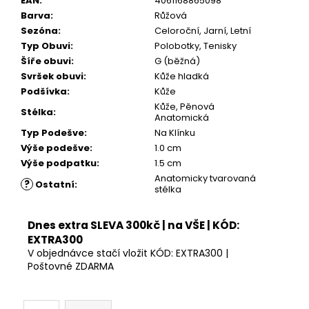
EAN
:
4061168865098
Kč
Barva
:
Růžová
Sezóna
:
Celoroční, Jarní, Letní
Typ Obuvi
:
Polobotky, Tenisky
Šíře obuvi
:
G (běžná)
Svršek obuvi
:
Kůže hladká
Podšívka
:
Kůže
Kůže, Pěnová
Stélka
:
Anatomická
Typ Podešve
:
Na Klínku
Výše podešve
:
1.0 cm
Výše podpatku
:
1.5 cm
Anatomicky tvarovaná
?
Ostatní
:
stélka
Dnes extra SLEVA 300kč | na VŠE | KÓD:
EXTRA300
V objednávce stačí vložit KÓD: EXTRA300 |
Poštovné ZDARMA