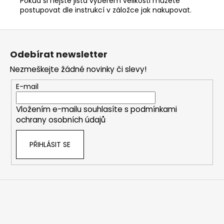
Pokud si nejste jista výběrem velikosti můžete
postupovat dle instrukcí v záložce jak nakupovat.
Z
á
Odebírat newsletter
p
Nezmeškejte žádné novinky či slevy!
a
t
E-mail
í
Vložením e-mailu souhlasíte s
podmínkami
ochrany osobních údajů
PŘIHLÁSIT SE