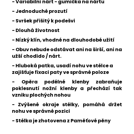
- Variabilní nárt - gumička na nártu
- Jednoduché prozutí
- Svršek přišitý k podešvi
- Dlouhá životnost
- Nízký klín, vhodné na dlouhodobé užití
- Obuv nebude odstávat ani na širší, ani na
užší chodido / nárt.
- Hluboká patka, usadí nohu ve stélce a
zajišťuje fixaci paty ve správné poloze
- Opěra podélné klenby zabraňuje
poklesnutí nožní klenby a přechází tak
vzniku plochých nohou
- Zvýšené okraje stélky, pomáhá držet
nohu ve správné pozici
- Stélka je zhotovena z Paměťové pěny