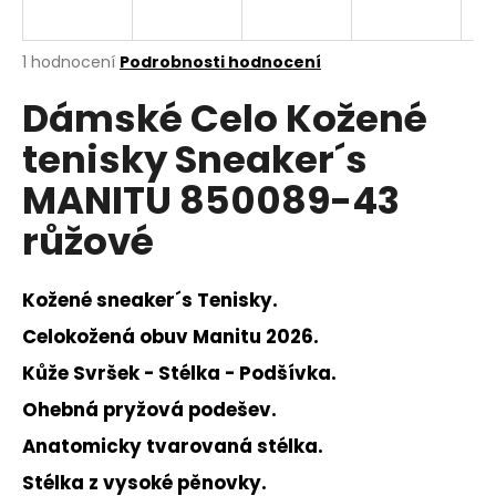
a
j
Průměrné
1 hodnocení
Podrobnosti hodnocení
í
hodnocení
Dámské Celo Kožené
produktu
t
je
?
tenisky Sneaker´s
5,0
z
MANITU 850089-43
5
hvězdiček.
růžové
HLEDAT
Kožené sneaker´s Tenisky.
Celokožená obuv Manitu 2026.
D
Kůže Svršek - Stélka - Podšívka.
o
p
Ohebná pryžová podešev.
o
Anatomicky tvarovaná stélka.
r
u
Stélka z vysoké pěnovky.