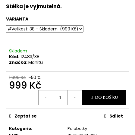
č
Stélka je vyjmutelná.
u
j
VARIANTA
e
m
e
Skladem
DÁMSKÉ
SANDÁLY
Kód:
12483/38
NA
Značka:
Manitu
KLÍNKU
ŠÍŘE
H
1 999 Kč
–50 %
999 Kč
8-
28365-
46-
Měrná
DO KOŠÍKU
304
cena:
HNĚDÉ
799
Kč
Zeptat se
Sdílet
Původně:
1
Kategorie
:
Polobotky
699