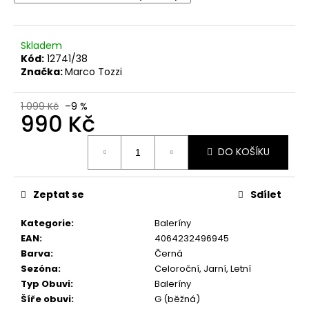
č
u
j
e
Skladem
Kód:
12741/38
m
Značka:
Marco Tozzi
e
1 099 Kč
–9 %
990 Kč
DÁMSKÉ
SANDÁLY
Měrná
NA
DO KOŠÍKU
KLÍNKU
cena:
MARCO
TOZZI
2-
Zeptat se
Sdílet
28500-
46
876
Kategorie
:
Baleríny
MODRÉ
EAN
:
4064232496945
760
Barva
:
Černá
Kč
Sezóna
:
Celoroční, Jarní, Letní
Původně:
Typ Obuvi
:
Baleríny
1
Šíře obuvi
:
G (běžná)
499