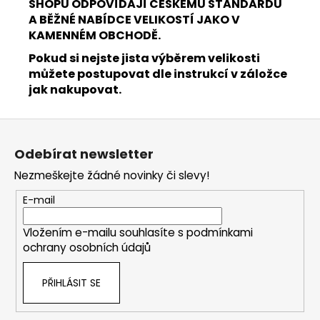
SHOPU ODPOVÍDAJÍ ČESKÉMU STANDARDU
A BĚŽNÉ NABÍDCE VELIKOSTÍ JAKO V
KAMENNÉM OBCHODĚ.
Pokud si nejste jista výběrem velikosti
můžete postupovat dle instrukcí v záložce
jak nakupovat.
Z
á
Odebírat newsletter
p
Nezmeškejte žádné novinky či slevy!
a
t
E-mail
í
Vložením e-mailu souhlasíte s
podmínkami
ochrany osobních údajů
PŘIHLÁSIT SE