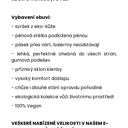
Vybavení obuvi:
- svršek z eko-kůže
- pěnová stélka podložena pěnou
- pásek přes nárt, baleríny neodstávají
- lehká, perfektně ohebná do všech stran,
gumová podešev
- příznivý sklon klenby
- vysoký komfort došlapu
- chůze i dlouhé stání opravdu pohodlné
- ekologická kolekce vůči životnímu prostředí
- 100% Vegan
VEŠKERÉ NABÍZENÉ VELIKOSTI V NAŠEM E-