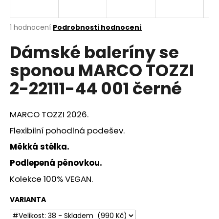
a
j
Průměrné
1 hodnocení
Podrobnosti hodnocení
í
hodnocení
Dámské baleríny se
produktu
t
je
?
sponou MARCO TOZZI
5,0
z
2-22111-44 001 černé
5
hvězdiček.
MARCO TOZZI 2026.
HLEDAT
Flexibilní pohodlná podešev.
Měkká stélka.
D
Podlepená pěnovkou.
o
p
Kolekce 100% VEGAN.
o
r
VARIANTA
u