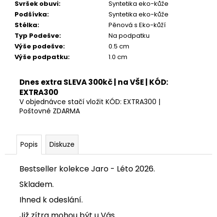
Kč
Svršek obuvi
:
Syntetika eko-kůže
Podšívka
:
Syntetika eko-kůže
Stélka
:
Pěnová s Eko-kůží
Typ Podešve
:
Na podpatku
Výše podešve
:
0.5 cm
Výše podpatku
:
1.0 cm
Dnes extra SLEVA 300kč | na VŠE | KÓD:
EXTRA300
V objednávce stačí vložit KÓD: EXTRA300 |
Poštovné ZDARMA
Popis
Diskuze
Bestseller kolekce Jaro - Léto 2026.
Skladem.
Ihned k odeslání.
Již zítra mohou být u Vás.